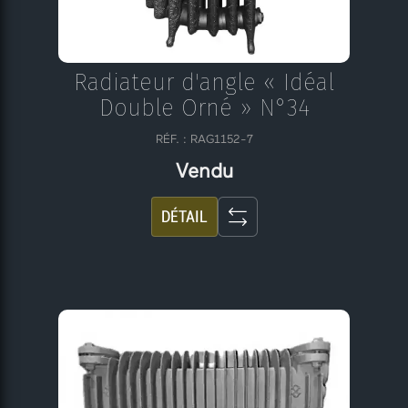
Radiateur d'angle « Idéal
Double Orné » N°34
RÉF. : RAG1152-7
Vendu
DÉTAIL