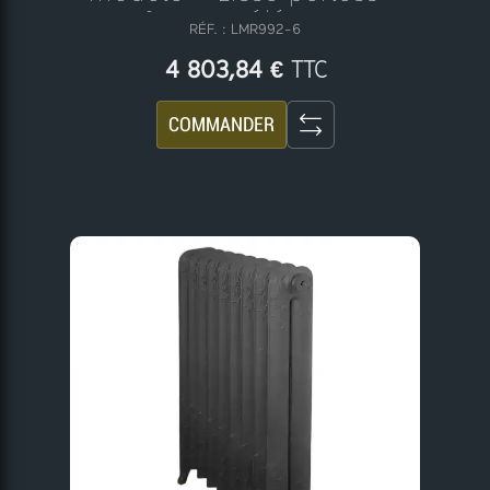
N°26 - 24 éléments
RÉF. : LMR992-6
TTC
4 803,84 €
COMMANDER