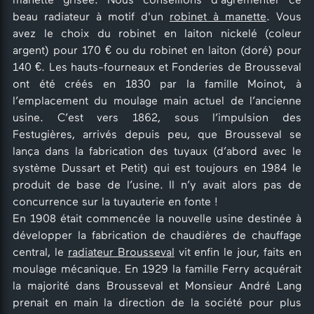
manette grisée. Nous conseillons d'agrémenter ce
beau radiateur à motif d'un
robinet à manette
. Vous
avez le choix du robinet en laiton nickelé (coleur
argent) pour 170 € ou du robinet en laiton (doré) pour
140 €. Les hauts-fourneaux et Fonderies de Brousseval
ont été créés en 1830 par la famille Moinot, à
l’emplacement du moulage main actuel de l’ancienne
usine. C’est vers 1862, sous l’impulsion des
Festugières, arrivés depuis peu, que Brousseval se
lança dans la fabrication des tuyaux (d’abord avec le
système Dussart et Petit) qui est toujours en 1984 le
produit de base de l’usine. Il n’y avait alors pas de
concurrence sur la tuyauterie en fonte !
En 1908 était commencée la nouvelle usine destinée à
développer la fabrication de chaudières de chauffage
central, le
radiateur Brousseval
vit enfin le jour, faits en
moulage mécanique. En 1929 la famille Ferry acquérait
la majorité dans Brousseval et Monsieur André Lang
prenait en main la direction de la société pour plus