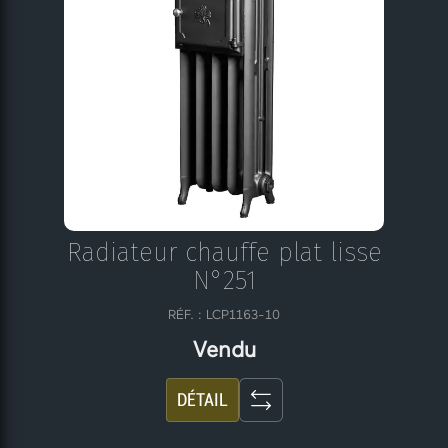
Radiateur chauffe plat lisse
N°251
RÉF. : LCP1163-10
Vendu
DÉTAIL