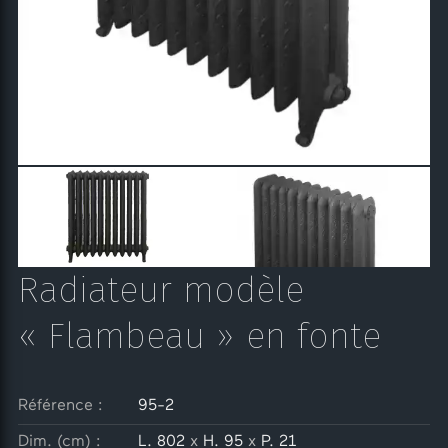
Radiateur modèle
« Flambeau » en fonte
Référence :
95-2
Dim. (cm) :
L. 802
x
H. 95
x
P. 21