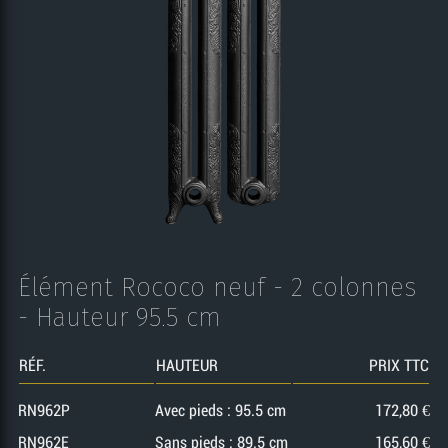
Élément Rococo neuf - 2 colonnes
- Hauteur 95.5 cm
RÉF.
HAUTEUR
PRIX TTC
RN962P
Avec pieds : 95.5 cm
172,80 €
RN962E
Sans pieds : 89.5 cm
165,60 €