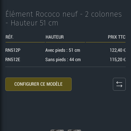
i
s
Élément Rococo neuf - 2 colonnes
l
t
- Hauteur 51 cm
l
e
RÉF.
HAUTEUR
PRIX TTC
e
RN512P
Avec pieds : 51 cm
122,40 €
RN512E
Sans pieds : 44 cm
115,20 €
CONFIGURER CE MODÈLE