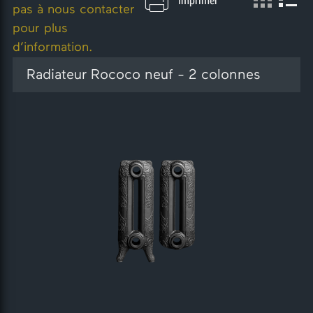
Imprimer
pas à nous contacter
f
f
pour plus
d’information.
f
f
Radiateur Rococo neuf - 2 colonnes
i
i
c
c
h
h
a
a
g
g
e
e
e
e
n
n
g
l
r
i