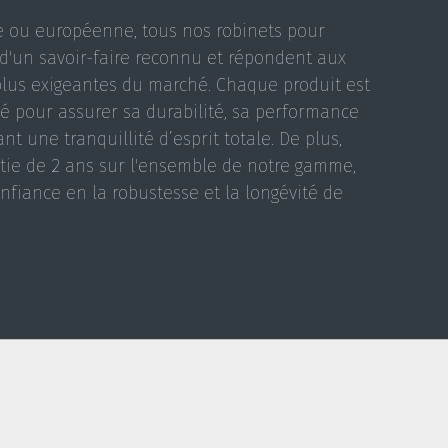
se ou européenne, tous nos robinets pour
t d'un savoir-faire reconnu et répondent aux
plus exigeantes du marché. Chaque produit est
é pour assurer sa durabilité, sa performance
rant une tranquillité d’esprit totale. De plus,
tie de 2 ans sur l'ensemble de notre gamme,
fiance en la robustesse et la longévité de