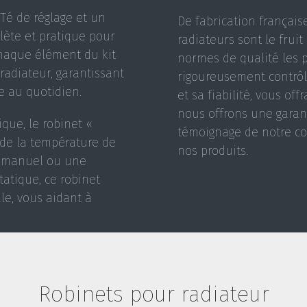
Té de réglage et un
De fabrication françai
ète et pratique pour
radiateurs sont le frui
Chaque élément du kit
normes de qualité les 
radiateur, garantissant
rigoureusement contrôl
le au quotidien.
et sa fiabilité, vous off
nous offrons une garan
que, le robinet «
témoignage de notre con
 de la température de
nos produits.
le manuel ou une
atique, ce robinet
e, vous aidant à
Robinets pour radiateur