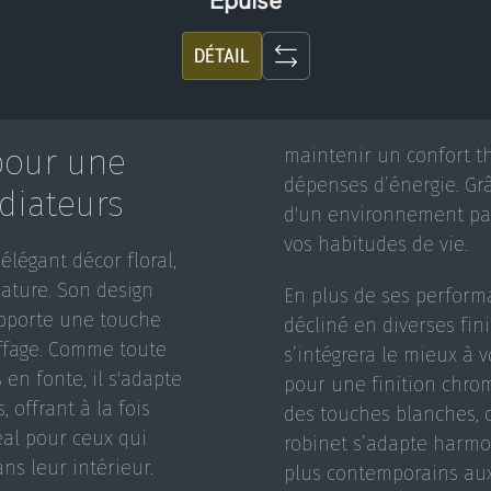
Épuisé
DÉTAIL
pour une
maintenir un confort t
dépenses d’énergie. Grâ
diateurs
d'un environnement par
vos habitudes de vie.
élégant décor floral,
nature. Son design
En plus de ses performa
 apporte une touche
décliné en diverses fini
uffage. Comme toute
s’intégrera le mieux à 
 en fonte, il s'adapte
pour une finition chro
 offrant à la fois
des touches blanches, o
éal pour ceux qui
robinet s’adapte harmon
ns leur intérieur.
plus contemporains aux 