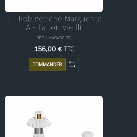
n
n
KIT Robinetterie Marguerite
g
l
A - Laiton Vieilli
r
i
RÉF. :
MAGA02.PO
i
s
TTC
156,00 €
l
t
COMMANDER
l
e
e