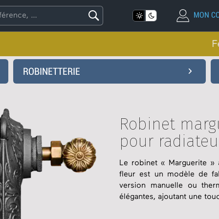
MON C
Fermeture e
Idéal Classic
Idéal Néo-Classic
ROBINETTERIE
Robinet à Manette
Pied radiateur
Chappée
Robinet à volant
Joint & Bouchon
Chappée neuf
Robinet Marguerite
Purge et vidange
Lisse
Robinet marg
Édition limitée
pour radiateu
Le robinet « Marguerite »
fleur est un modèle de fa
version manuelle ou therm
élégantes, ajoutant une tou