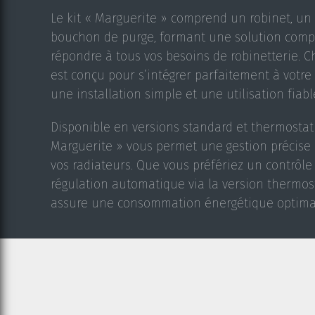
Le kit « Marguerite » comprend un robinet, un 
bouchon de purge, formant une solution compl
répondre à tous vos besoins de robinetterie. 
est conçu pour s’intégrer parfaitement à votre 
une installation simple et une utilisation fiab
Disponible en versions standard et thermostati
Marguerite » vous permet une gestion précise
vos radiateurs. Que vous préfériez un contrô
régulation automatique via la version thermost
assure une consommation énergétique optimal