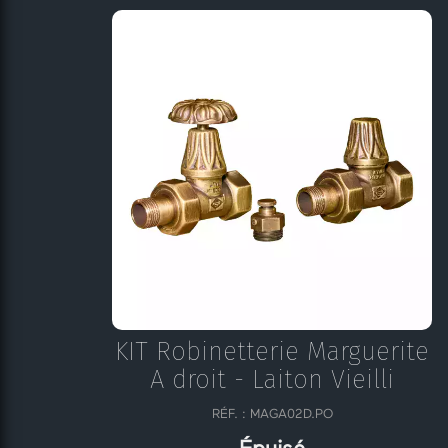
KIT Robinetterie Marguerite
A droit - Laiton Vieilli
RÉF. :
MAGA02D.PO