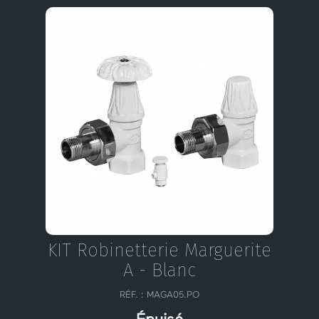
KIT Robinetterie Marguerite
A - Blanc
RÉF. :
MAGA05.PO