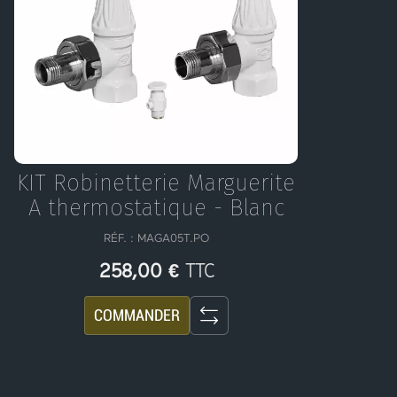
KIT Robinetterie Marguerite
A thermostatique - Blanc
RÉF. :
MAGA05T.PO
TTC
258,00 €
COMMANDER