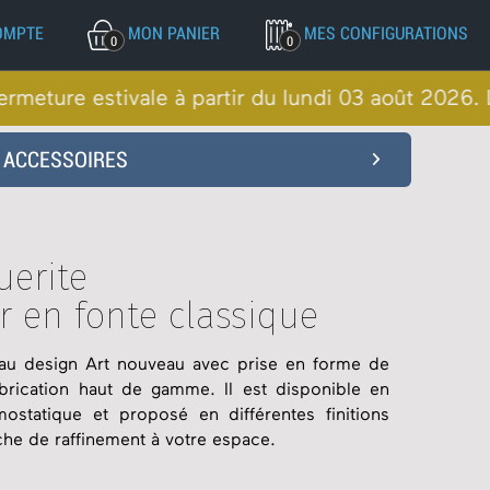
OMPTE
MON PANIER
MES CONFIGURATIONS
0
0
stivale à partir du lundi 03 août 2026. Les comma
Rococo ancien
Rococo neuf
ACCESSOIRES
Robinet Art déco
Peinture & Cache tube
National
Robinet Basic
Console
Flambeau
Thermoplongeurs
Marguerite
uerite
Radiateurs configurés
r en fonte classique
 au design Art nouveau avec prise en forme de
brication haut de gamme. Il est disponible en
ostatique et proposé en différentes finitions
che de raffinement à votre espace.