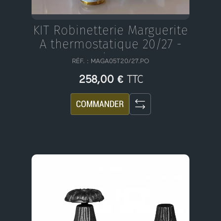
KIT Robinetterie Marguerite
A thermostatique 20/27 -
Blanc
RÉF. :
MAGA05T20/27.PO
TTC
258,00 €
COMMANDER