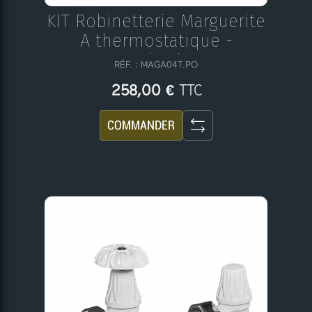
KIT Robinetterie Marguerite
A thermostatique -
Antrhacite
RÉF. : MAGA04T.PO
TTC
258,00 €
COMMANDER