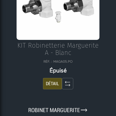
KIT Robinetterie Marguerite
A - Blanc
RÉF. : MAGA05.PO
Épuisé
DÉTAIL
9
ROBINET MARGUERITE