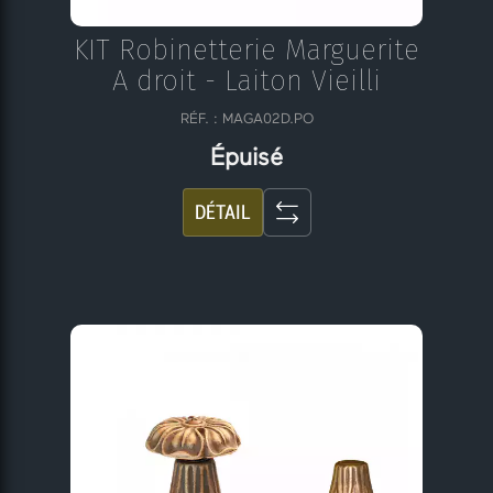
KIT Robinetterie Marguerite
A droit - Laiton Vieilli
RÉF. : MAGA02D.PO
Épuisé
DÉTAIL