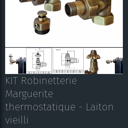
KIT Robinetterie
Marguerite
thermostatique - Laiton
vieilli