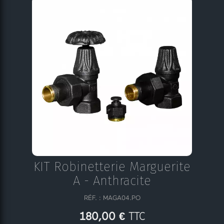
KIT Robinetterie Marguerite
A - Anthracite
RÉF. : MAGA04.PO
TTC
180,00 €