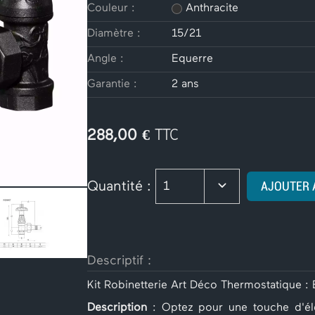
Couleur :
Anthracite
Diamètre :
15/21
Angle :
Equerre
Garantie :
2 ans
€ TTC
288,00
Quantité :
AJOUTER 
1
Descriptif :
Kit Robinetterie Art Déco Thermostatique : 
Description
: Optez pour une touche d'élé