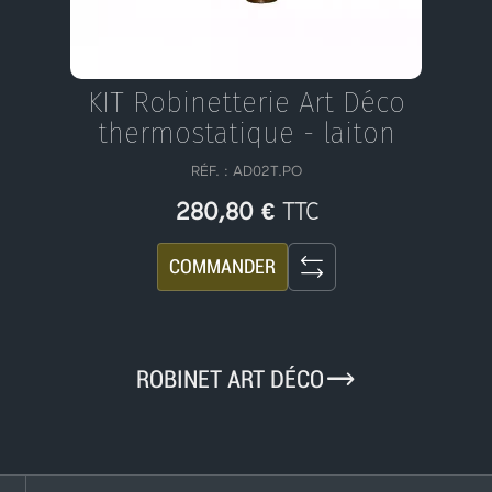
KIT Robinetterie Art Déco
thermostatique - laiton
RÉF. : AD02T.PO
TTC
280,80 €
COMMANDER
9
ROBINET ART DÉCO