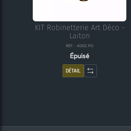
KIT Robinetterie Art Déco -
Laiton
RÉF. : AD02.PO
Épuisé
DÉTAIL