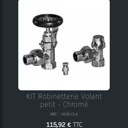
KIT Robinetterie Volant
petit - Chromé
RÉF. : V03P.CLA
TTC
115,92 €