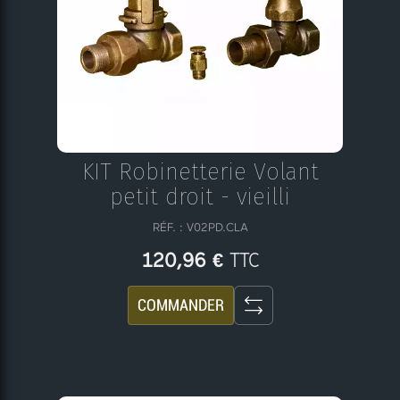
KIT Robinetterie Volant
petit droit - vieilli
RÉF. : V02PD.CLA
TTC
120,96 €
COMMANDER