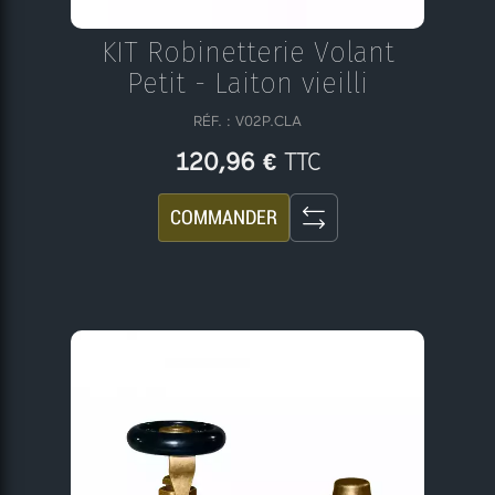
KIT Robinetterie Volant
Petit - Laiton vieilli
RÉF. : V02P.CLA
TTC
120,96 €
COMMANDER