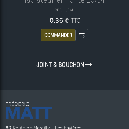
radiateur en fonte 26/34
RÉF. : J26B
TTC
0,36 €
COMMANDER
9
JOINT & BOUCHON
80 Route de Marcilly - Les Favières