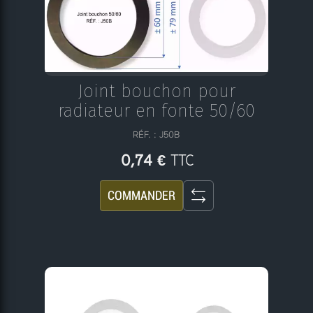
Joint bouchon pour
radiateur en fonte 50/60
RÉF. : J50B
TTC
0,74 €
COMMANDER