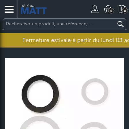
0
0
Fermeture estivale à partir du lundi 03 aoû