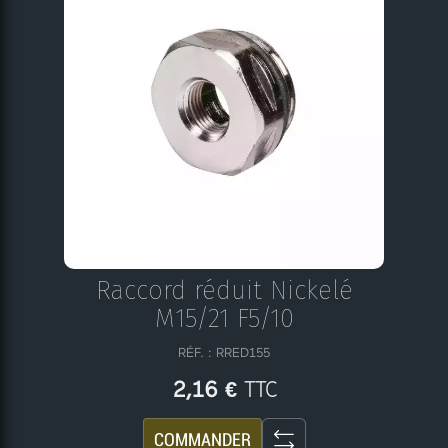
Raccord réduit Nickelé
M15/21 F5/10
RÉF. : RRED155
TTC
2,16 €
COMMANDER