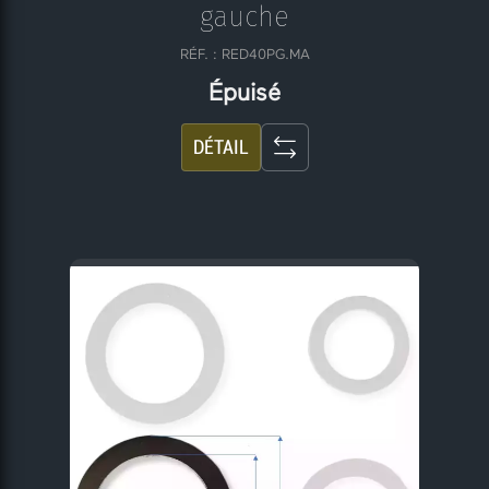
gauche
RÉF. : RED40PG.MA
Épuisé
DÉTAIL