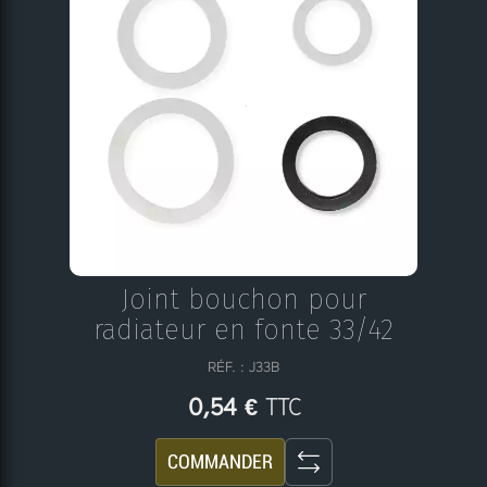
Joint bouchon pour
radiateur en fonte 33/42
RÉF. : J33B
TTC
0,54 €
COMMANDER