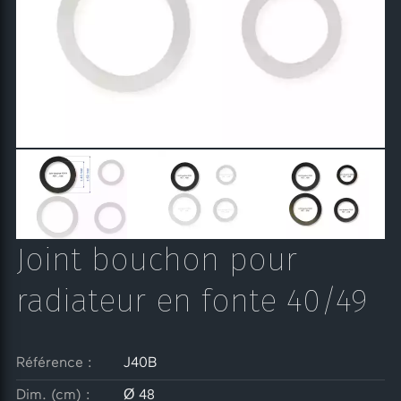
Joint bouchon pour
radiateur en fonte 40/49
Référence :
J40B
Dim. (cm) :
Ø 48