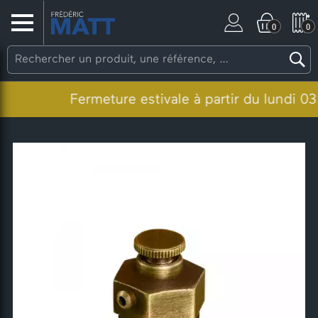
0
0
Fermeture estivale à partir du lundi 03 