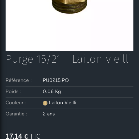
Purge 15/21 - Laiton vieilli
Référence :
PU0215.PO
Poids :
0.06 Kg
Couleur :
Laiton Vieilli
Garantie :
2 ans
€ TTC
17,14