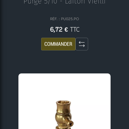
Purge 5/10 - Laiton Vieilli
RÉF. : PU025.PO
TTC
6,72 €
COMMANDER