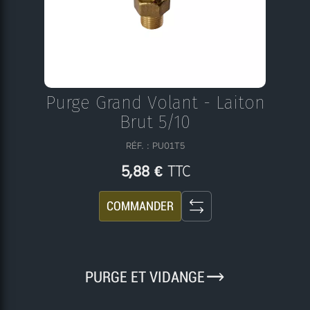
Purge Grand Volant - Laiton
Brut 5/10
RÉF. : PU01T5
TTC
5,88 €
COMMANDER
9
PURGE ET VIDANGE