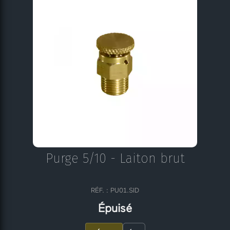
Purge 5/10 - Laiton brut
RÉF. : PU01.SID
Épuisé