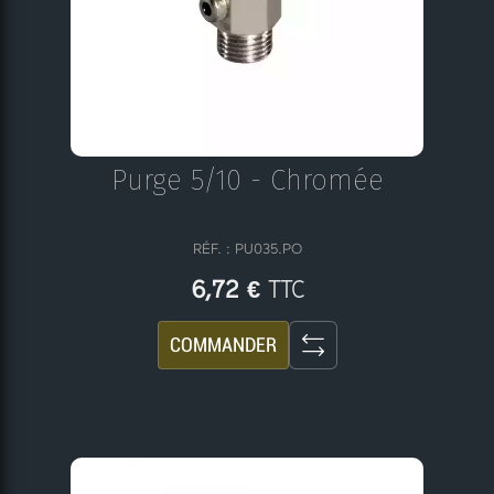
Purge 5/10 - Chromée
RÉF. : PU035.PO
TTC
6,72 €
COMMANDER