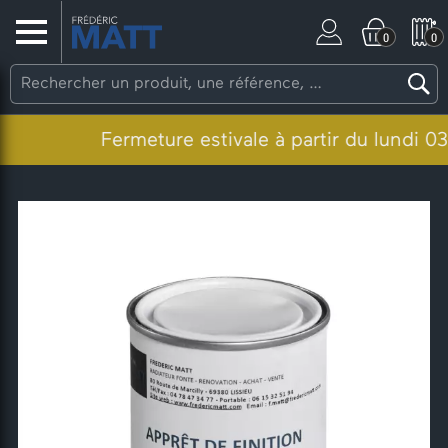
0
0
Fermeture estivale à partir du lundi 03