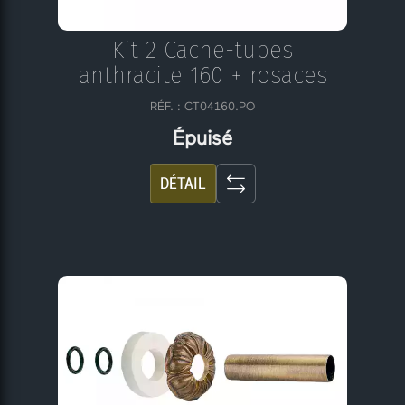
Kit 2 Cache-tubes
anthracite 160 + rosaces
RÉF. : CT04160.PO
Épuisé
DÉTAIL