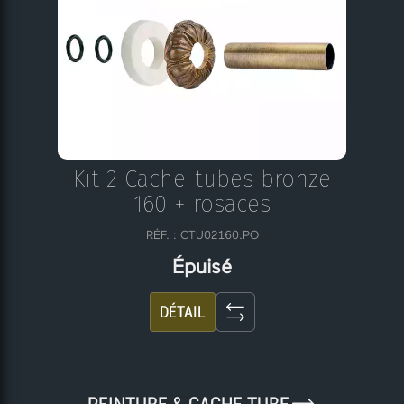
Kit 2 Cache-tubes bronze
160 + rosaces
RÉF. : CTU02160.PO
Épuisé
DÉTAIL
9