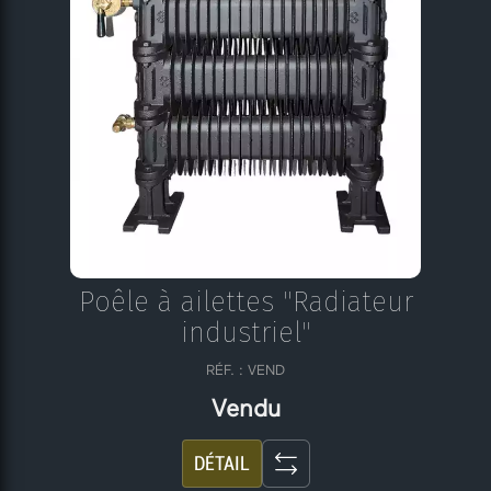
Poêle à ailettes "Radiateur
industriel"
RÉF. : VEND
Vendu
DÉTAIL