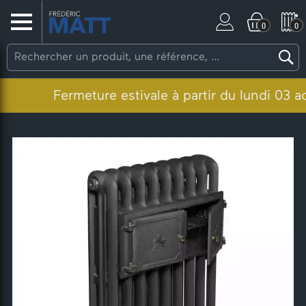
0
0
Fermeture estivale à partir du lundi 03 août