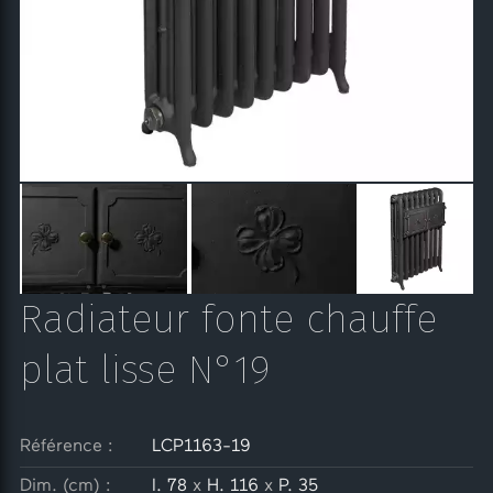
Radiateur fonte chauffe
plat lisse N°19
Référence :
LCP1163-19
Dim. (cm) :
l. 78
x
H. 116
x
P. 35