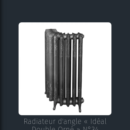
Radiateur d'angle « Idéal
Double Orné » N°34