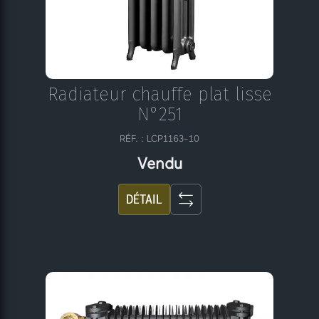
Radiateur chauffe plat lisse
N°251
RÉF. : LCP1163-10
Vendu
DÉTAIL