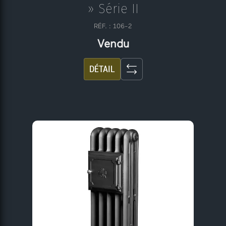
» Série II
RÉF. : 106-2
Vendu
DÉTAIL