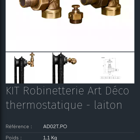
KIT Robinetterie Art Déco
thermostatique - laiton
Référence :
AD02T.PO
Poids :
1.1 Kg