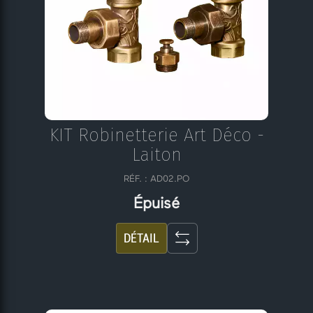
KIT Robinetterie Art Déco -
Laiton
RÉF. : AD02.PO
Épuisé
DÉTAIL