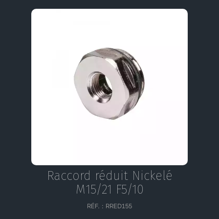
Raccord réduit Nickelé
M15/21 F5/10
RÉF. : RRED155