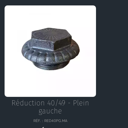
Réduction 40/49 - Plein
gauche
RÉF. : RED40PG.MA