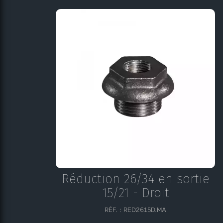
Réduction 26/34 en sortie
15/21 - Droit
RÉF. : RED2615D.MA