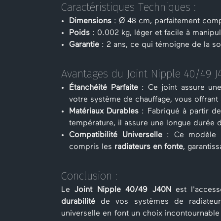
Caractéristiques Techniques :
Dimensions
: Ø 48 cm, parfaitement compa
Poids
: 0.002 kg, léger et facile à manipu
Garantie
: 2 ans, ce qui témoigne de la sol
Avantages du Joint Nipple 40/49 J
Étanchéité Parfaite
: Ce joint assure u
votre système de chauffage, vous offrant ai
Matériaux Durables
: Fabriqué à partir de
température, il assure une longue durée 
Compatibilité Universelle
: Ce modèle e
compris les
radiateurs en fonte
, garantiss
Conclusion :
Le
Joint Nipple 40/49 J40N
est l'access
durabilité
de vos systèmes de radiateurs. 
universelle en font un choix incontournable