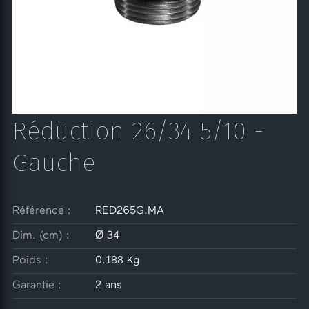
Réduction 26/34 5/10 -
Gauche
Référence :
RED265G.MA
Dim. (cm) :
Ø 34
Poids :
0.188 Kg
Garantie :
2 ans