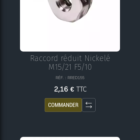
Raccord réduit Nickelé
M15/21 F5/10
RÉF. : RRED155
TTC
2,16 €
COMMANDER