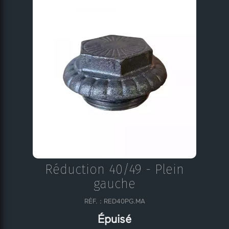
Réduction 40/49 - Plein
gauche
RÉF. : RED40PG.MA
Épuisé