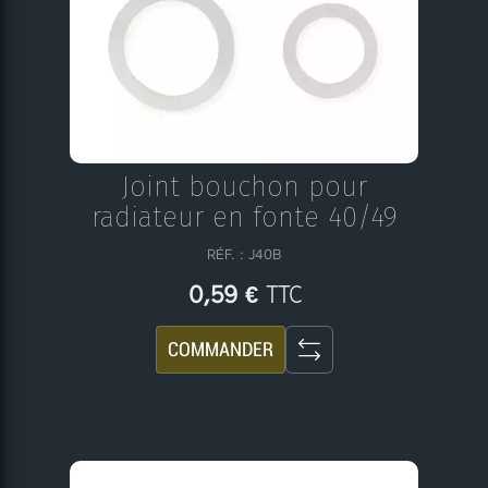
Joint bouchon pour
radiateur en fonte 40/49
RÉF. : J40B
TTC
0,59 €
COMMANDER