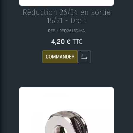
Réduction 26/34 en sortie
15/21 - Droit
RÉF. : RED2615D.MA
TTC
4,20 €
COMMANDER