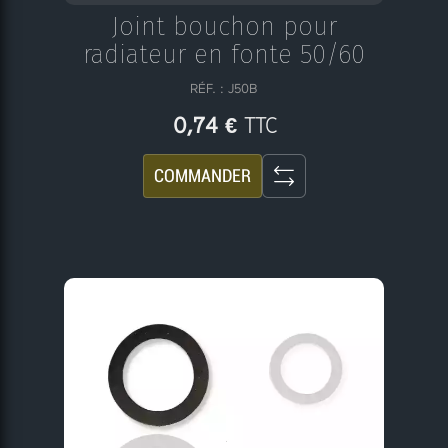
Joint bouchon pour
radiateur en fonte 50/60
RÉF. : J50B
TTC
0,74 €
COMMANDER