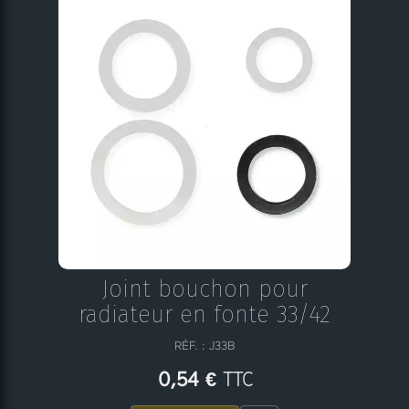
Joint bouchon pour
radiateur en fonte 33/42
RÉF. : J33B
TTC
0,54 €