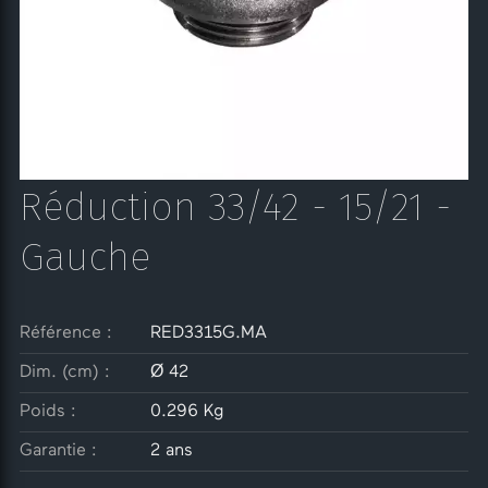
Réduction 33/42 - 15/21 -
Gauche
Référence :
RED3315G.MA
Dim. (cm) :
Ø 42
Poids :
0.296 Kg
Garantie :
2 ans