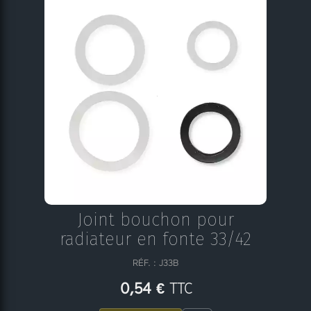
Joint bouchon pour
radiateur en fonte 33/42
RÉF. : J33B
TTC
0,54 €