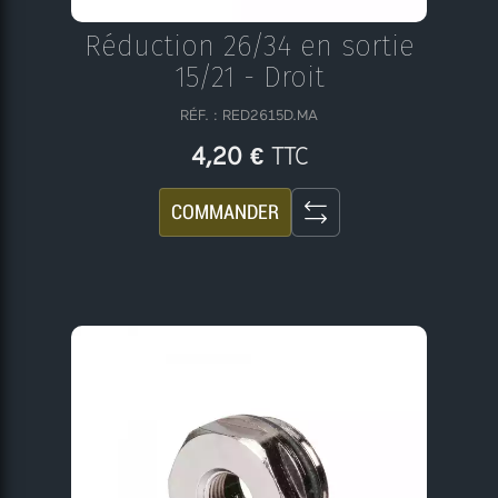
Réduction 26/34 en sortie
15/21 - Droit
RÉF. : RED2615D.MA
TTC
4,20 €
COMMANDER