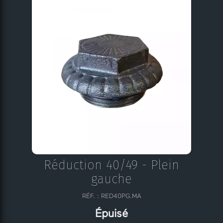
Réduction 40/49 - Plein
gauche
RÉF. : RED40PG.MA
Épuisé