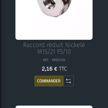
Raccord réduit Nickelé
M15/21 F5/10
RÉF. : RRED155
TTC
2,16 €
COMMANDER