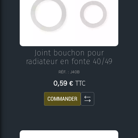
Joint bouchon pour
radiateur en fonte 40/49
RÉF. : J40B
TTC
0,59 €
COMMANDER