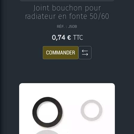
Joint bouchon pour
radiateur en fonte 50/60
RÉF. : J50B
TTC
0,74 €
COMMANDER