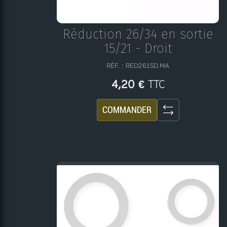
Réduction 26/34 en sortie
15/21 - Droit
RÉF. : RED2615D.MA
TTC
4,20 €
COMMANDER