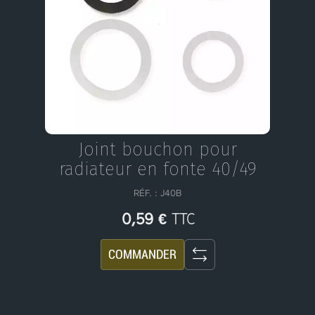
Joint bouchon pour
radiateur en fonte 40/49
RÉF. : J40B
TTC
0,59 €
COMMANDER