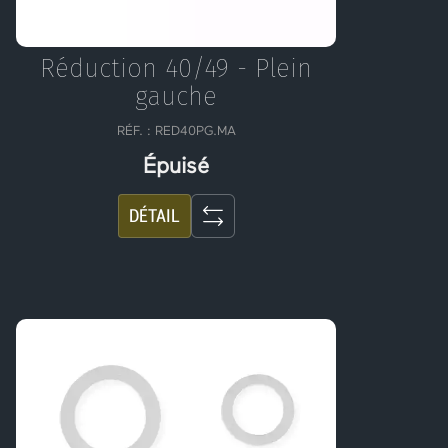
Réduction 40/49 - Plein
gauche
RÉF. : RED40PG.MA
Épuisé
DÉTAIL