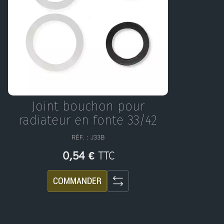
Joint bouchon pour
radiateur en fonte 33/42
RÉF. : J33B
TTC
0,54 €
COMMANDER