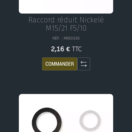
Raccord réduit Nickelé
M15/21 F5/10
RÉF. : RRED155
TTC
2,16 €
COMMANDER