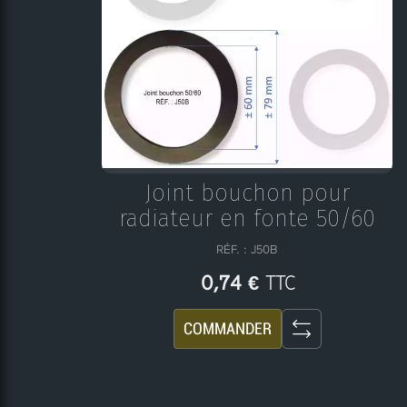
Joint bouchon pour
radiateur en fonte 50/60
RÉF. : J50B
TTC
0,74 €
COMMANDER