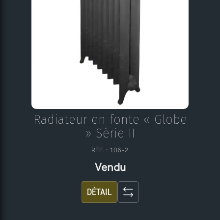
Radiateur en fonte « Globe
» Série II
RÉF. : 106-2
Vendu
DÉTAIL