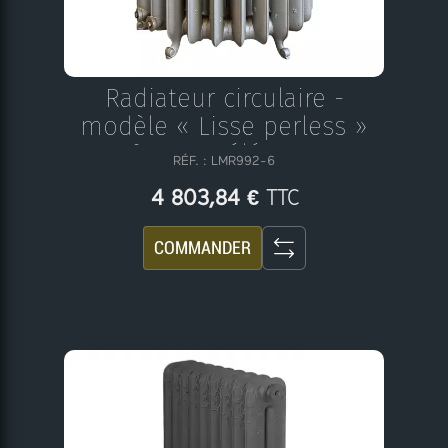
Radiateur circulaire -
modèle « Lisse perless »
N°26 - 24 éléments
RÉF. : LMR992-6
TTC
4 803,84 €
COMMANDER