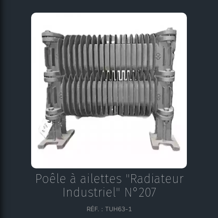
Poêle à ailettes "Radiateur
Industriel" N°207
RÉF. : TUH63-1