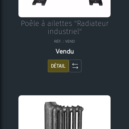
Poêle à ailettes "Radiateur
industriel"
RÉF. : VEND
Vendu
DÉTAIL