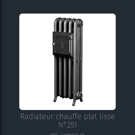
Radiateur chauffe plat lisse
N°251