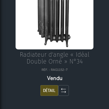
Radiateur d'angle « Idéal
Double Orné » N°34
RÉF. : RAG1152-7
Vendu
DÉTAIL