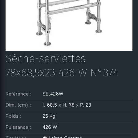
Sèche-serviettes
78x68,5x23 426 W N°374
Référence :
SE.426W
Dim. (cm) :
l. 68.5
x
H. 78
x
P. 23
Poids :
25 Kg
Puissance :
426 W