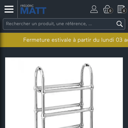
0
0
Fermeture estivale à partir du lundi 03 août