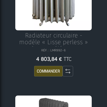
Radiateur circulaire -
modèle « Lisse perless »
N°26 - 24 éléments
RÉF. : LMR992-6
TTC
4 803,84 €
COMMANDER