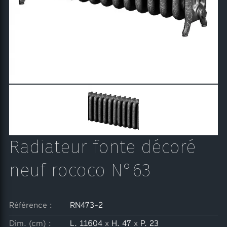
Radiateur fonte décoré
neuf rococo N°63
Référence :
RN473-2
Dim. (cm) :
L. 11604
x
H. 47
x
P. 23