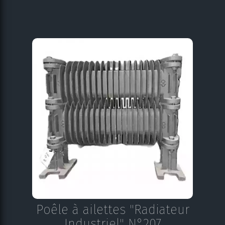
Poêle à ailettes "Radiateur
Industriel" N°207