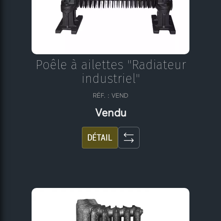
Poêle à ailettes "Radiateur
industriel"
RÉF. : VEND
Vendu
DÉTAIL