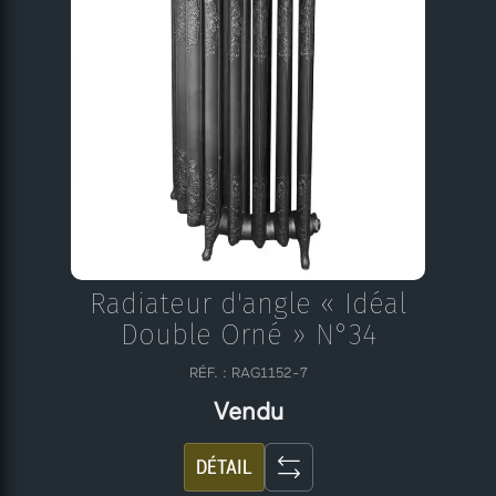
Radiateur d'angle « Idéal
Double Orné » N°34
RÉF. : RAG1152-7
Vendu
DÉTAIL