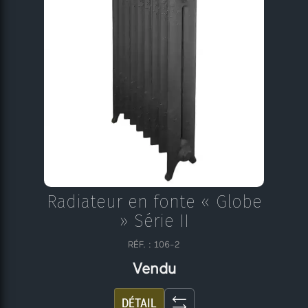
Radiateur en fonte « Globe
» Série II
RÉF. : 106-2
Vendu
DÉTAIL