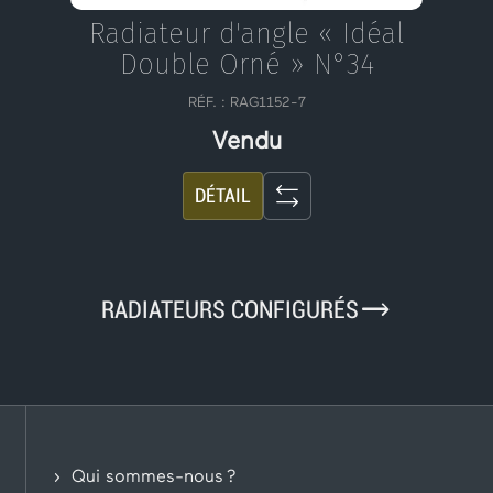
Radiateur d'angle « Idéal
Double Orné » N°34
RÉF. : RAG1152-7
Vendu
DÉTAIL
9
RADIATEURS CONFIGURÉS
Qui sommes-nous ?