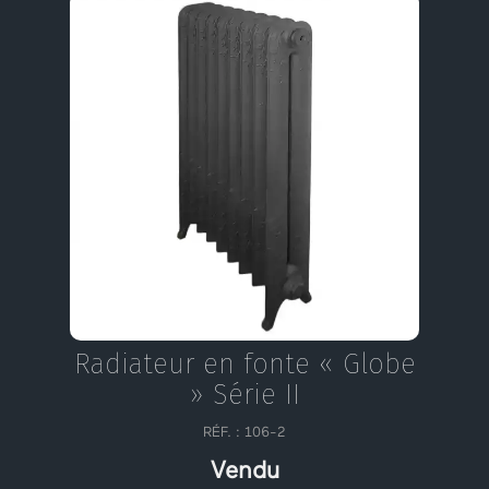
Radiateur en fonte « Globe
» Série II
RÉF. : 106-2
Vendu