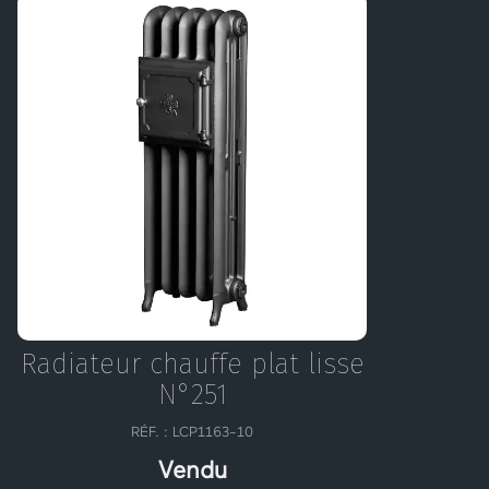
Radiateur chauffe plat lisse
N°251
RÉF. : LCP1163-10
Vendu