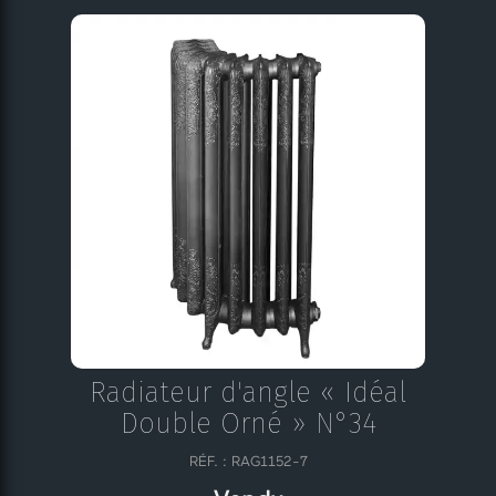
Radiateur d'angle « Idéal
Double Orné » N°34
RÉF. : RAG1152-7