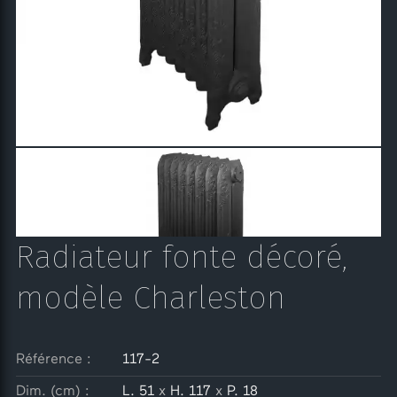
Radiateur fonte décoré,
modèle Charleston
Référence :
117-2
Dim. (cm) :
L. 51
x
H. 117
x
P. 18