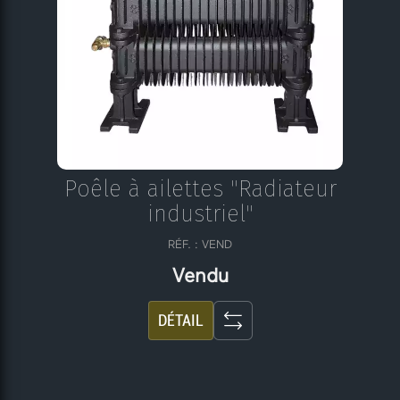
Poêle à ailettes "Radiateur
industriel"
RÉF. : VEND
Vendu
DÉTAIL