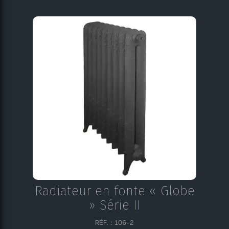
Radiateur en fonte « Globe
» Série II
RÉF. : 106-2