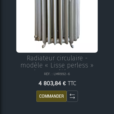
Radiateur circulaire -
modèle « Lisse perless »
N°26 - 24 éléments
RÉF. : LMR992-6
TTC
4 803,84 €
COMMANDER