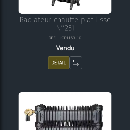
Radiateur chauffe plat lisse
N°251
RÉF. : LCP1163-10
Vendu
DÉTAIL