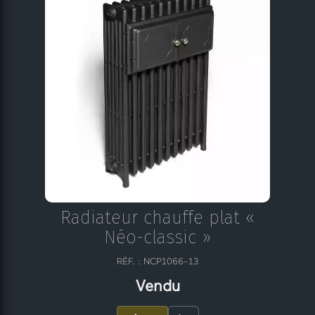
Radiateur chauffe plat «
Néo-classic »
RÉF. : NCP1066-13
Vendu