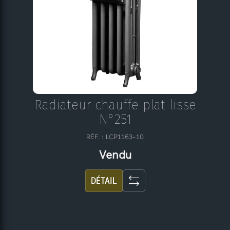
Radiateur chauffe plat lisse
N°251
RÉF. : LCP1163-10
Vendu
DÉTAIL