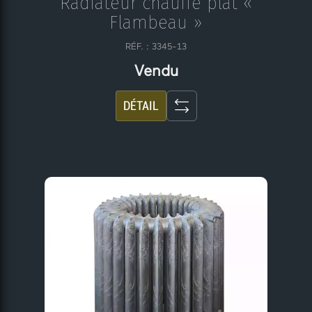
Radiateur chauffe plat «
Flambeau »
RÉF. : 3345-13
Vendu
DÉTAIL