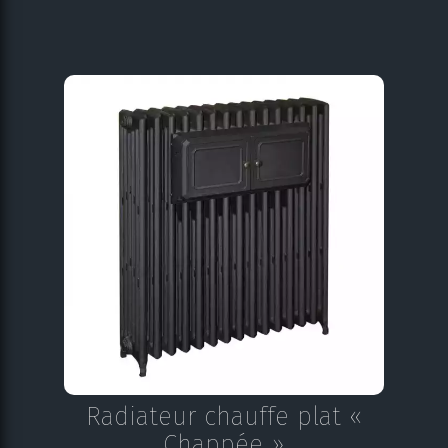
Radiateur chauffe plat «
Chappée »