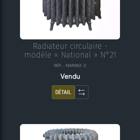
Radiateur circulaire -
modèle « National » N°21
RÉF. : NAR962-2
Vendu
DÉTAIL