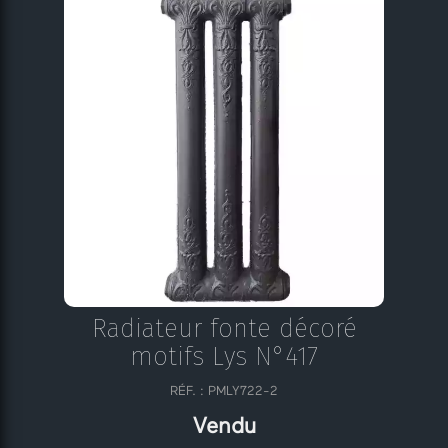
Radiateur fonte décoré
motifs Lys N°417
RÉF. : PMLY722-2
Vendu