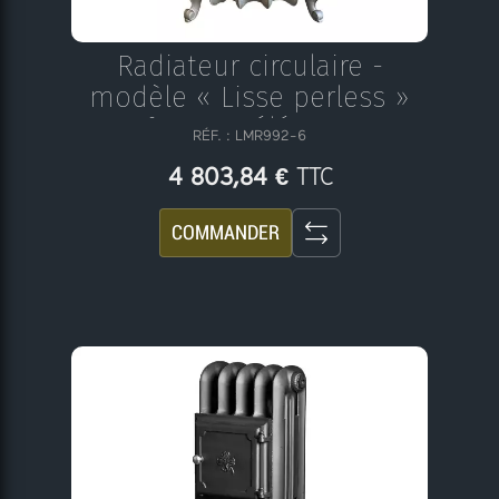
Radiateur circulaire -
modèle « Lisse perless »
N°26 - 24 éléments
RÉF. : LMR992-6
TTC
4 803,84 €
COMMANDER