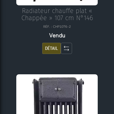
Radiateur chauffe plat «
Chappée » 107 cm N°146
RÉF. : CHP1076-2
Vendu
DÉTAIL