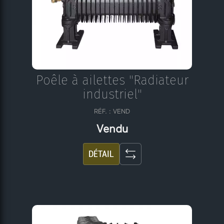
Poêle à ailettes "Radiateur
industriel"
RÉF. : VEND
Vendu
DÉTAIL