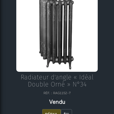
Radiateur d'angle « Idéal
Double Orné » N°34
RÉF. : RAG1152-7
Vendu