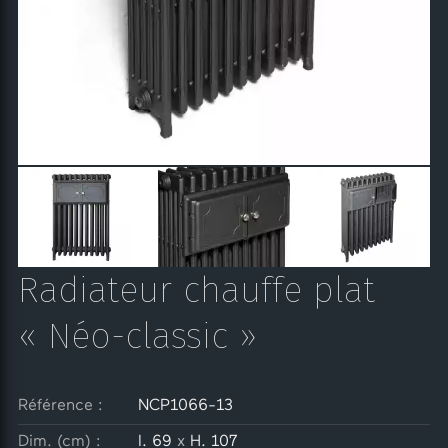
Radiateur chauffe plat
« Néo-classic »
Référence :
NCP1066-13
Dim. (cm) :
l. 69
x
H. 107