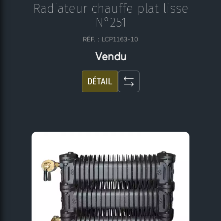
Radiateur chauffe plat lisse
N°251
RÉF. : LCP1163-10
Vendu
DÉTAIL