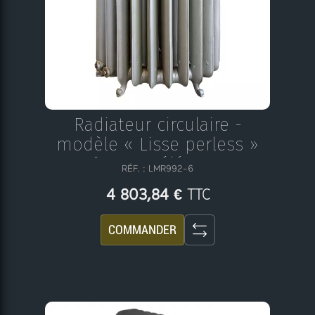
Radiateur circulaire -
modèle « Lisse perless »
N°26 - 24 éléments
RÉF. : LMR992-6
TTC
4 803,84 €
COMMANDER