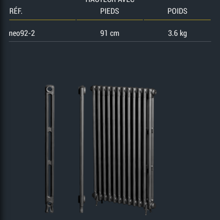
RÉF.
PIEDS
POIDS
neo92-2
91 cm
3.6 kg