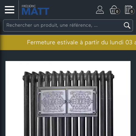
0
0
Fermeture estivale à partir du lundi 03 aoû