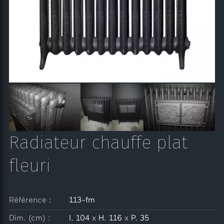
Radiateur chauffe plat
fleuri
Référence :
113-fm
Dim. (cm) :
l. 104
x
H. 116
x
P. 35