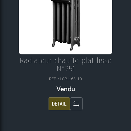
Radiateur chauffe plat lisse
N°251
RÉF. : LCP1163-10
Vendu
DÉTAIL