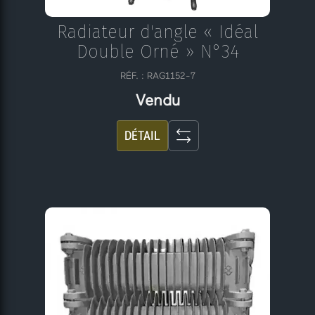
Radiateur d'angle « Idéal
Double Orné » N°34
RÉF. : RAG1152-7
Vendu
DÉTAIL