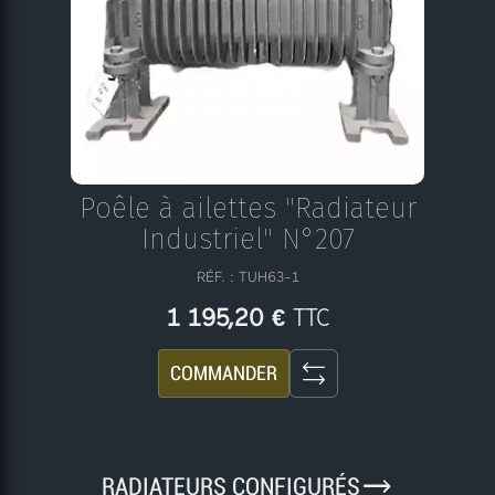
Poêle à ailettes "Radiateur
Industriel" N°207
RÉF. : TUH63-1
TTC
1 195,20 €
COMMANDER
9
RADIATEURS CONFIGURÉS