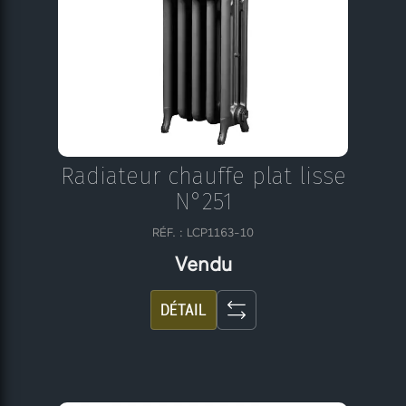
Radiateur chauffe plat lisse
N°251
RÉF. : LCP1163-10
Vendu
DÉTAIL