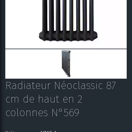
Radiateur Néoclassic 87
cm de haut en 2
colonnes N°569