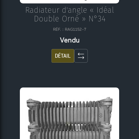
Radiateur d'angle « Idéal
Double Orné » N°34
RÉF. : RAG1152-7
Vendu
DÉTAIL