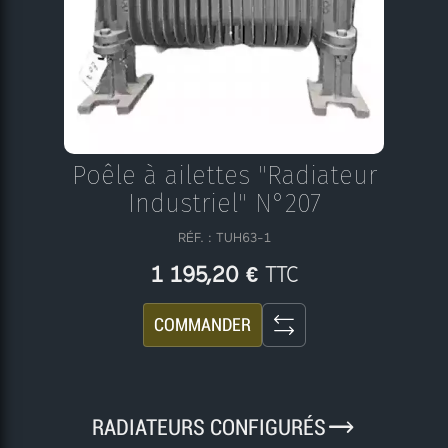
Poêle à ailettes "Radiateur
Industriel" N°207
RÉF. : TUH63-1
TTC
1 195,20 €
COMMANDER
9
RADIATEURS CONFIGURÉS