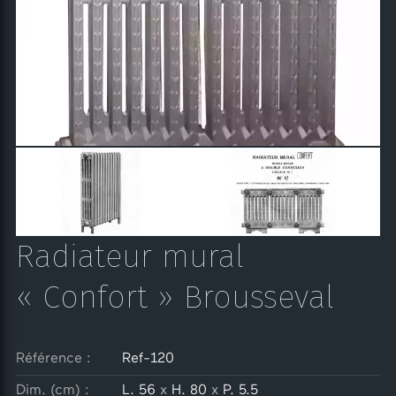
Radiateur mural
« Confort » Brousseval
Référence :
Ref-120
Dim. (cm) :
L. 56
x
H. 80
x
P. 5.5