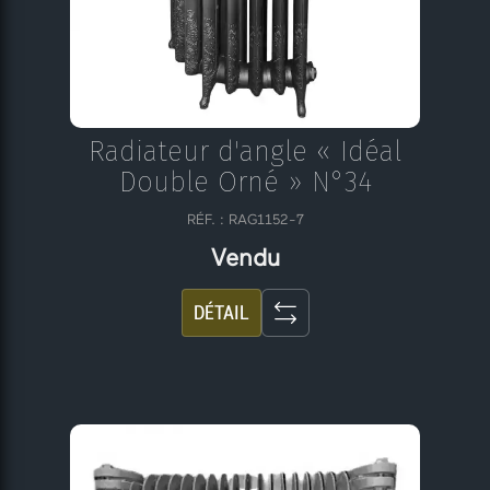
Radiateur d'angle « Idéal
Double Orné » N°34
RÉF. : RAG1152-7
Vendu
DÉTAIL