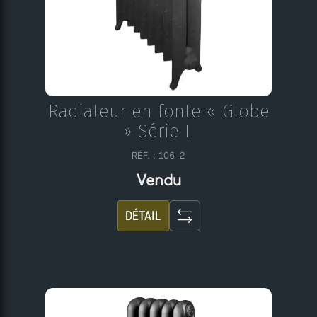
Radiateur en fonte « Globe
» Série II
RÉF. : 106-2
Vendu
DÉTAIL