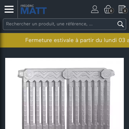
0
0
Fermeture estivale à partir du lundi 03 aoû