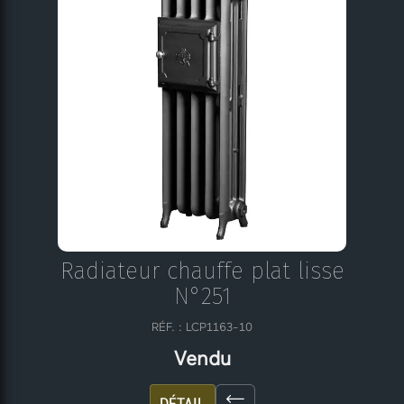
Radiateur chauffe plat lisse
N°251
RÉF. : LCP1163-10
Vendu